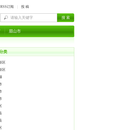
RSS订阅
|
投 稿
市
眉山市
分类
新区
新区
堰
市
市
市
区
县
县
区