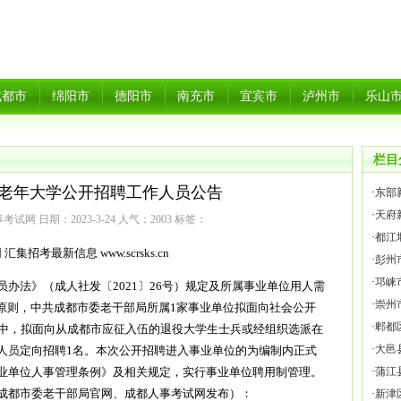
成都市
绵阳市
德阳市
南充市
宜宾市
泸州市
乐山
栏目
都市老年大学公开招聘工作人员公告
·
东部
·
天府
试网 日期：2023-3-24 人气：
2003
标签：
·
都江
汇集招考最新信息 www.scrsks.cn
·
彭州
·
邛崃
办法》（成人社发〔2021〕26号）规定及所属事业单位用人需
·
崇州
的原则，中共成都市委老干部局所属1家事业单位拟面向社会公开
·
郫都
其中，拟面向从成都市应征入伍的退役大学生士兵或经组织选派在
·
大邑
人员定向招聘1名。本次公开招聘进入事业单位的为编制内正式
业单位人事管理条例》及相关规定，实行事业单位聘用制管理。
·
蒲江
成都市委老干部局官网、成都人事考试网发布）：
·
新津