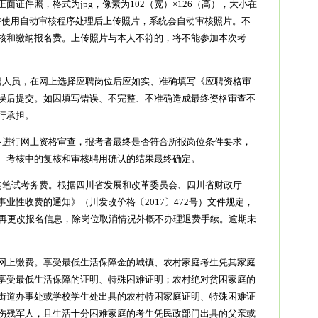
证件照，格式为jpg，像素为102（宽）×126（高），大小在
下载并使用自动审核程序处理后上传照片，系统会自动审核照片。不
核和缴纳报名费。上传照片与本人不符的，将不能参加本次考
聘人员，在网上选择应聘岗位后应如实、准确填写《应聘资格审
误后提交。如因填写错误、不完整、不准确造成最终资格审查不
行承担。
不进行网上资格审查，报考者最终是否符合所报岗位条件要求，
、考核中的复核和审核聘用确认的结果最终确定。
纳笔试考务费。根据四川省发展和改革委员会、四川省财政厅
业性收费的通知》（川发改价格〔2017〕472号）文件规定，
能再更改报名信息，除岗位取消情况外概不办理退费手续。逾期未
网上缴费。享受最低生活保障金的城镇、农村家庭考生凭其家庭
享受最低生活保障的证明、特殊困难证明；农村绝对贫困家庭的
街道办事处或学校学生处出具的农村特困家庭证明、特殊困难证
伤残军人，且生活十分困难家庭的考生凭民政部门出具的父亲或