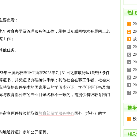
热门
主要负责：
2
老年教育办学及管理服务等工作，承担以互联网技术开展网上老
2
究工作；
成
2
其他任务。
2
2
2
3年应届高校毕业生须在2023年7月31日之前取得应聘资格条件
2
等证书，并凭证书办理确认手续；其他社会在职工作者、社会未
2
应聘资格条件要求的国家承认的学历毕业证、学位证等证书及相
2
称与教育部公布的专业目录名称不一致的，需提供省级教育部门
推荐
格审查原件校验前取得
教育部留学服务中心
国外（境外）的学
没
内地通行证》参加公开招聘。
相关