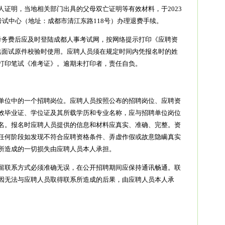
证明，当地相关部门出具的父母双亡证明等有效材料，于2023
考试中心（地址：成都市清江东路118号）办理退费手续。
考务费后应及时登陆成都人事考试网，按网络提示打印《应聘资
供面试原件校验时使用。应聘人员须在规定时间内凭报名时的姓
打印笔试《准考证》。逾期未打印者，责任自负。
单位中的一个招聘岗位。应聘人员按照公布的招聘岗位、应聘资
效毕业证、学位证及其所载学历和专业名称，应与招聘单位岗位
名。报名时应聘人员提供的信息和材料应真实、准确、完整。资
任何阶段如发现不符合应聘资格条件、弄虚作假或故意隐瞒真实
所造成的一切损失由应聘人员本人承担。
留联系方式必须准确无误，在公开招聘期间应保持通讯畅通。联
因无法与应聘人员取得联系所造成的后果，由应聘人员本人承