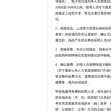
录报名）。电子照片须为本人近期免冠正面
20KB至160KB之间。报考人员可
按规定上传照片者，将无法通过系统审
试。
2．填报信息。上传照片审查合格的应
查表》的各项内容并认真核对，确认无
通过的，由此产生的后果由应聘人员自
3．资格审查。本次公招报名，我单位
由我局和招聘单位负责的面试原件校验
4．确认缴费。应聘人员按网络提示缴
《关于重新公布人力资源保障部门行政事
笔试每科收费50元。缴费成功后将不
缴费者，视为自动放弃。
申请免缴考务费的应聘人员，请先进行
所在地的县（市、区）民政部门出具的
考生凭其家庭所在地的乡（镇）政府、
明；父母双亡、父母一方为烈士或一级